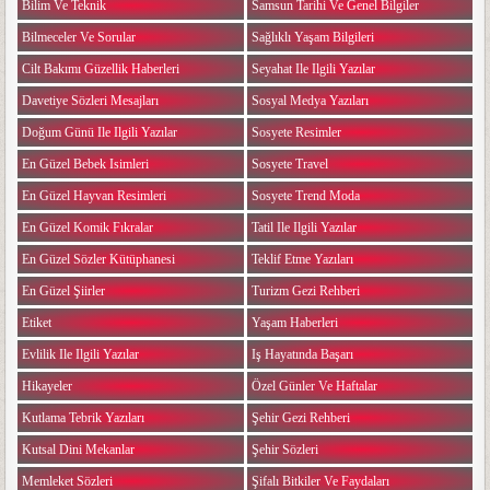
Bilim Ve Teknik
Samsun Tarihi Ve Genel Bilgiler
Bilmeceler Ve Sorular
Sağlıklı Yaşam Bilgileri
Cilt Bakımı Güzellik Haberleri
Seyahat Ile Ilgili Yazılar
Davetiye Sözleri Mesajları
Sosyal Medya Yazıları
Doğum Günü Ile Ilgili Yazılar
Sosyete Resimler
En Güzel Bebek Isimleri
Sosyete Travel
En Güzel Hayvan Resimleri
Sosyete Trend Moda
En Güzel Komik Fıkralar
Tatil Ile Ilgili Yazılar
En Güzel Sözler Kütüphanesi
Teklif Etme Yazıları
En Güzel Şiirler
Turizm Gezi Rehberi
Etiket
Yaşam Haberleri
Evlilik Ile Ilgili Yazılar
Iş Hayatında Başarı
Hikayeler
Özel Günler Ve Haftalar
Kutlama Tebrik Yazıları
Şehir Gezi Rehberi
Kutsal Dini Mekanlar
Şehir Sözleri
Memleket Sözleri
Şifalı Bitkiler Ve Faydaları