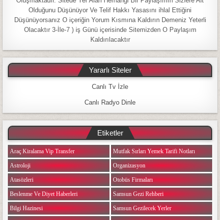
Oluşmaktadır. Sitede Yer Alan Herhangi Bir Paylaşımın Sizlere Ait
Olduğunu Düşünüyor Ve Telif Hakkı Yasasını ihlal Ettiğini
Düşünüyorsanız O içeriğin Yorum Kısmına Kaldırın Demeniz Yeterli
Olacaktır 3-İle-7 ) iş Günü içerisinde Sitemizden O Paylaşım
Kaldırılacaktır
Yararlı Siteler
Canlı Tv İzle
Canlı Radyo Dinle
Etiketler
Araç Kiralama Vip Transfer
Mutfak Sırları Yemek Tarifi Notları
Astroloji
Organizasyon
Atasözleri
Otobüs Firmaları
Beslenme Ve Diyet Haberleri
Samsun Gezi Rehberi
Bilgi Hazinesi
Samsun Gezilecek Yerler