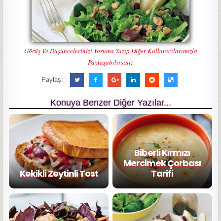
Görüş Ve Düşüncelerinizi Yoruma Yazıp Diğer Kullanıcılarımızla
Paylaşabilirsiniz
Paylaş:
Konuya Benzer Diğer Yazılar...
Biberli Kırmızı
Mercimek Çorbası
Kekikli Zeytinli Tost
Tarifi