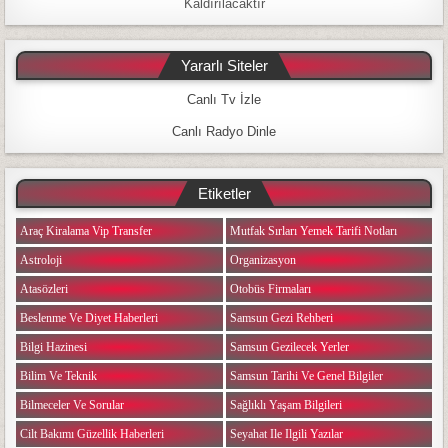
Kaldırılacaktır
Yararlı Siteler
Canlı Tv İzle
Canlı Radyo Dinle
Etiketler
Araç Kiralama Vip Transfer
Mutfak Sırları Yemek Tarifi Notları
Astroloji
Organizasyon
Atasözleri
Otobüs Firmaları
Beslenme Ve Diyet Haberleri
Samsun Gezi Rehberi
Bilgi Hazinesi
Samsun Gezilecek Yerler
Bilim Ve Teknik
Samsun Tarihi Ve Genel Bilgiler
Bilmeceler Ve Sorular
Sağlıklı Yaşam Bilgileri
Cilt Bakımı Güzellik Haberleri
Seyahat Ile Ilgili Yazılar