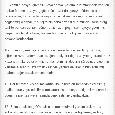
9- Birimize sosyal güvenlik veya sosyal yardım kurumlarından yapılan
toptan ödemeler veya iş gücünün kaybı dolayısıyla ödenmiş olan
tazminatlar, toptan ödeme veya tazminat yerine ömür boyunca irat
bağlanmış olsaydı, mal rejiminin sona ermesi durumunda, sona erdiği
tarihte bundan sonraki döneme ait iradın peşin sermayeye çevrilmiş
değeri ne olacak idiyse, tasfiyede o miktarda kişisel malı olarak
hesaba katılacaktır.
10- Birimizin, mal rejiminin sona ermesinden önceki bir yıl içinde,
diğerinin rızası alınmadan, olağan hediyeler dışında, yaptığı karşılıksız
kazandırmalar veya birimizin, mal rejiminin devamı süresince diğerinin
katılma alacağını azaltmak kastıyla yaptığı devirler, o’nun edinilmiş
malına değer olarak eklenecektir.
11- Her birimizin kişisel mallarına ilişkin borçları kendisinin edinilmiş
mallarından veya edinilmiş mallarına ilişkin borçları kişisel mallarından
ödenmiş ise, tasfiye sırasında denkleştirme yapılacaktır.
12- Birimize ait borç O’na ait olan mal kesimini yükümlülük altına
sokacak, ancak hangi mal kesimine ait olduğu anlaşılamayan borç, o