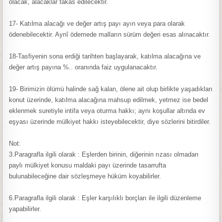
olacak, alacaklar takas edilecektir.
17- Katılma alacağı ve değer artış payı ayın veya para olarak
ödenebilecektir. Aynî ödemede malların sürüm değeri esas alınacaktır.
18-Tasfiyenin sona erdiği tarihten başlayarak, katılma alacağına ve
değer artış payına %.. oranında faiz uygulanacaktır.
19- Birimizin ölümü halinde sağ kalan, ölene ait olup birlikte yaşadıkları
konut üzerinde, katılma alacağına mahsup edilmek, yetmez ise bedel
eklenmek suretiyle intifa veya oturma hakkı; aynı koşullar altında ev
eşyası üzerinde mülkiyet hakkı isteyebilecektir, diye sözlerini bitirdiler.
Not:
3.Paragrafla ilgili olarak : Eşlerden birinin, diğerinin rızası olmadan
paylı mülkiyet konusu maldaki payı üzerinde tasarrufta
bulunabileceğine dair sözleşmeye hüküm koyabilirler.
6.Paragrafla ilgili olarak : Eşler karşılıklı borçları ile ilgili düzenleme
yapabilirler.