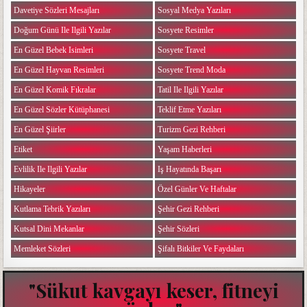
Davetiye Sözleri Mesajları
Sosyal Medya Yazıları
Doğum Günü Ile Ilgili Yazılar
Sosyete Resimler
En Güzel Bebek Isimleri
Sosyete Travel
En Güzel Hayvan Resimleri
Sosyete Trend Moda
En Güzel Komik Fıkralar
Tatil Ile Ilgili Yazılar
En Güzel Sözler Kütüphanesi
Teklif Etme Yazıları
En Güzel Şiirler
Turizm Gezi Rehberi
Etiket
Yaşam Haberleri
Evlilik Ile Ilgili Yazılar
Iş Hayatında Başarı
Hikayeler
Özel Günler Ve Haftalar
Kutlama Tebrik Yazıları
Şehir Gezi Rehberi
Kutsal Dini Mekanlar
Şehir Sözleri
Memleket Sözleri
Şifalı Bitkiler Ve Faydaları
"Sükut kavgayı keser, fitneyi