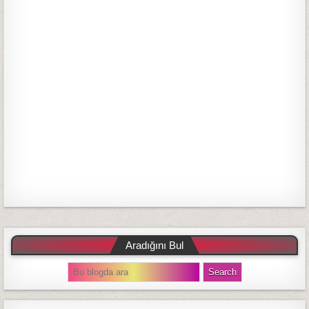
Aradığını Bul
S
e
a