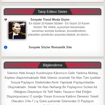
Takip Edilesi Siteler
Sosyete Trend Moda Giyim
En Güzel 10 Kasım Sözleri
-
En Güzel 10 Kasım
Sözleri ”Bir milleti, uçurumun kenarından
sarsılmaz azmiyle kurtaran, kuvvetlendiren,
yükselten yöneticiler arasında Atatürk, en birinci...
Sosyete Sözler Romantik Site
-
Bilgilendirme
Sitemizi Hobi Amaçlı Kurulmuştur Kârımızın Geliri Yardıma Muhtaç
Kişilere Ulaştırtılmaktadır Web Sitemiz üzerinde Yer Alan Tüm içerikler
Sosyal Paylaşım Sitelerinden Alıntı Yapılarak Paylaşımlardan
Oluşmaktadır. Sitede Yer Alan Herhangi Bir Paylaşımın Sizlere Ait
Olduğunu Düşünüyor Ve Telif Hakkı Yasasını ihlal Ettiğini
Düşünüyorsanız O içeriğin Yorum Kısmına Kaldırın Demeniz Yeterli
Olacaktır 3-İle-7 ) iş Günü içerisinde Sitemizden O Paylaşım