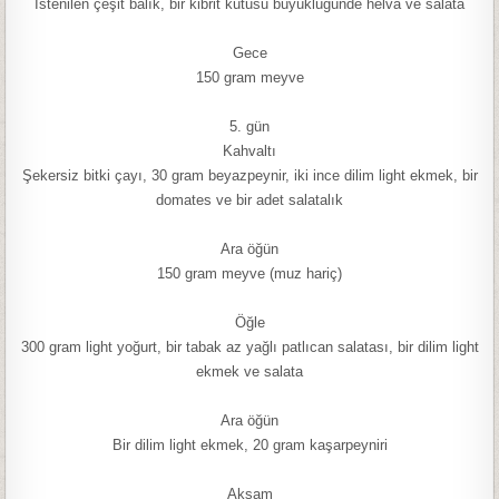
İstenilen çeşit balık, bir kibrit kutusu büyüklüğünde helva ve salata
Gece
150 gram meyve
5. gün
Kahvaltı
Şekersiz bitki çayı, 30 gram beyazpeynir, iki ince dilim light ekmek, bir
domates ve bir adet salatalık
Ara öğün
150 gram meyve (muz hariç)
Öğle
300 gram light yoğurt, bir tabak az yağlı patlıcan salatası, bir dilim light
ekmek ve salata
Ara öğün
Bir dilim light ekmek, 20 gram kaşarpeyniri
Akşam