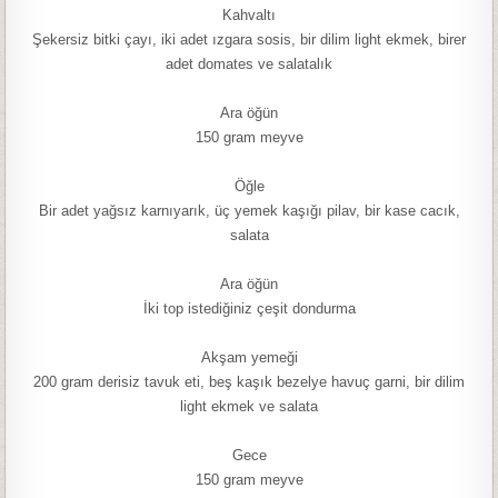
Kahvaltı
Şekersiz bitki çayı, iki adet ızgara sosis, bir dilim light ekmek, birer
adet domates ve salatalık
Ara öğün
150 gram meyve
Öğle
Bir adet yağsız karnıyarık, üç yemek kaşığı pilav, bir kase cacık,
salata
Ara öğün
İki top istediğiniz çeşit dondurma
Akşam yemeği
200 gram derisiz tavuk eti, beş kaşık bezelye havuç garni, bir dilim
light ekmek ve salata
Gece
150 gram meyve