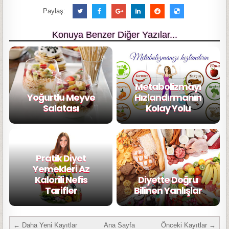
Paylaş:
Konuya Benzer Diğer Yazılar...
Metabolizmayı
Yoğurtlu Meyve
Hızlandırmanın
Salatası
Kolay Yolu
Pratik Diyet
Yemekleri Az
Kalorili Nefis
Diyette Doğru
Tarifler
Bilinen Yanlışlar
← Daha Yeni Kayıtlar
Ana Sayfa
Önceki Kayıtlar →