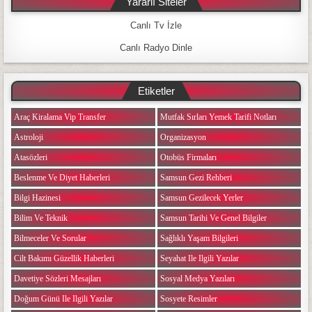
Yararlı Siteler
Canlı Tv İzle
Canlı Radyo Dinle
Etiketler
Araç Kiralama Vip Transfer
Mutfak Sırları Yemek Tarifi Notları
Astroloji
Organizasyon
Atasözleri
Otobüs Firmaları
Beslenme Ve Diyet Haberleri
Samsun Gezi Rehberi
Bilgi Hazinesi
Samsun Gezilecek Yerler
Bilim Ve Teknik
Samsun Tarihi Ve Genel Bilgiler
Bilmeceler Ve Sorular
Sağlıklı Yaşam Bilgileri
Cilt Bakımı Güzellik Haberleri
Seyahat Ile Ilgili Yazılar
Davetiye Sözleri Mesajları
Sosyal Medya Yazıları
Doğum Günü Ile Ilgili Yazılar
Sosyete Resimler