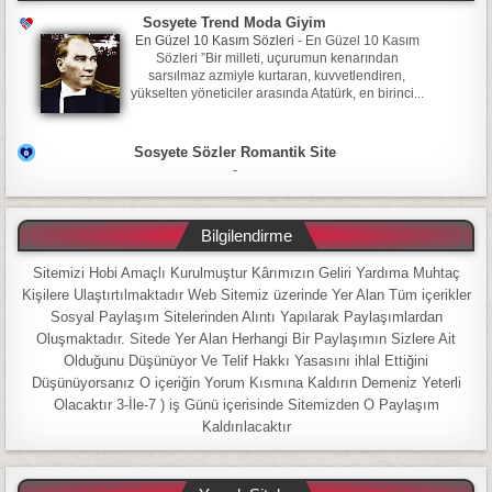
Sosyete Trend Moda Giyim
En Güzel 10 Kasım Sözleri
-
En Güzel 10 Kasım
Sözleri ”Bir milleti, uçurumun kenarından
sarsılmaz azmiyle kurtaran, kuvvetlendiren,
yükselten yöneticiler arasında Atatürk, en birinci...
Sosyete Sözler Romantik Site
-
Bilgilendirme
Sitemizi Hobi Amaçlı Kurulmuştur Kârımızın Geliri Yardıma Muhtaç
Kişilere Ulaştırtılmaktadır Web Sitemiz üzerinde Yer Alan Tüm içerikler
Sosyal Paylaşım Sitelerinden Alıntı Yapılarak Paylaşımlardan
Oluşmaktadır. Sitede Yer Alan Herhangi Bir Paylaşımın Sizlere Ait
Olduğunu Düşünüyor Ve Telif Hakkı Yasasını ihlal Ettiğini
Düşünüyorsanız O içeriğin Yorum Kısmına Kaldırın Demeniz Yeterli
Olacaktır 3-İle-7 ) iş Günü içerisinde Sitemizden O Paylaşım
Kaldırılacaktır