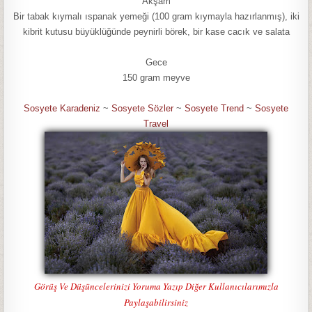
Akşam
Bir tabak kıymalı ıspanak yemeği (100 gram kıymayla hazırlanmış), iki
kibrit kutusu büyüklüğünde peynirli börek, bir kase cacık ve salata
Gece
150 gram meyve
Sosyete Karadeniz
~
Sosyete Sözler
~
Sosyete Trend
~
Sosyete
Travel
Görüş Ve Düşüncelerinizi Yoruma Yazıp Diğer Kullanıcılarımızla
Paylaşabilirsiniz