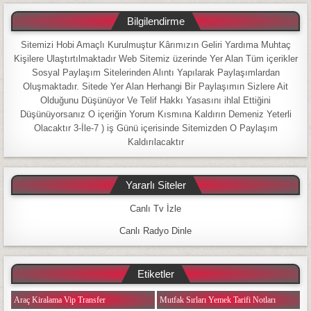
Bilgilendirme
Sitemizi Hobi Amaçlı Kurulmuştur Kârımızın Geliri Yardıma Muhtaç
Kişilere Ulaştırtılmaktadır Web Sitemiz üzerinde Yer Alan Tüm içerikler
Sosyal Paylaşım Sitelerinden Alıntı Yapılarak Paylaşımlardan
Oluşmaktadır. Sitede Yer Alan Herhangi Bir Paylaşımın Sizlere Ait
Olduğunu Düşünüyor Ve Telif Hakkı Yasasını ihlal Ettiğini
Düşünüyorsanız O içeriğin Yorum Kısmına Kaldırın Demeniz Yeterli
Olacaktır 3-İle-7 ) iş Günü içerisinde Sitemizden O Paylaşım
Kaldırılacaktır
Yararlı Siteler
Canlı Tv İzle
Canlı Radyo Dinle
Etiketler
Araç Kiralama Vip Transfer
Mutfak Sırları Yemek Tarifi Notları