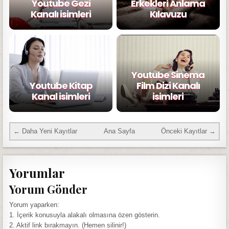
Youtube Gezi
Erkekleri Anlama
Kanalı isimleri
Kılavuzu
Youtube Sinema
Youtube Kitap
Film Dizi Kanalı
Kanal isimleri
isimleri
← Daha Yeni Kayıtlar
Ana Sayfa
Önceki Kayıtlar →
Yorumlar
Yorum Gönder
Yorum yaparken:
1. İçerik konusuyla alakalı olmasına özen gösterin.
2. Aktif link bırakmayın. (Hemen silinir!)