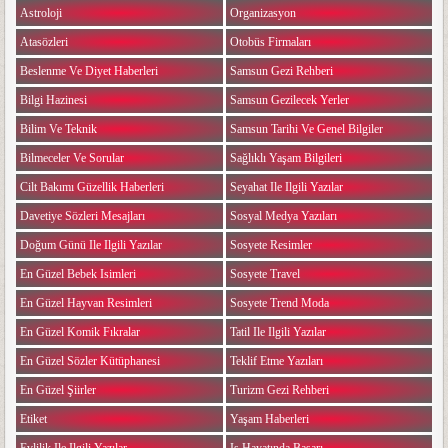
Astroloji
Organizasyon
Atasözleri
Otobüs Firmaları
Beslenme Ve Diyet Haberleri
Samsun Gezi Rehberi
Bilgi Hazinesi
Samsun Gezilecek Yerler
Bilim Ve Teknik
Samsun Tarihi Ve Genel Bilgiler
Bilmeceler Ve Sorular
Sağlıklı Yaşam Bilgileri
Cilt Bakımı Güzellik Haberleri
Seyahat Ile Ilgili Yazılar
Davetiye Sözleri Mesajları
Sosyal Medya Yazıları
Doğum Günü Ile Ilgili Yazılar
Sosyete Resimler
En Güzel Bebek Isimleri
Sosyete Travel
En Güzel Hayvan Resimleri
Sosyete Trend Moda
En Güzel Komik Fıkralar
Tatil Ile Ilgili Yazılar
En Güzel Sözler Kütüphanesi
Teklif Etme Yazıları
En Güzel Şiirler
Turizm Gezi Rehberi
Etiket
Yaşam Haberleri