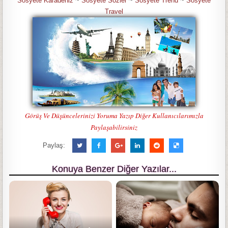
Sosyete Karadeniz
~
Sosyete Sözler
~
Sosyete Trend
~
Sosyete
Travel
Görüş Ve Düşüncelerinizi Yoruma Yazıp Diğer Kullanıcılarımızla
Paylaşabilirsiniz
Paylaş:
Konuya Benzer Diğer Yazılar...