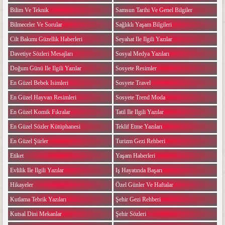
Bilim Ve Teknik
Samsun Tarihi Ve Genel Bilgiler
Bilmeceler Ve Sorular
Sağlıklı Yaşam Bilgileri
Cilt Bakımı Güzellik Haberleri
Seyahat Ile Ilgili Yazılar
Davetiye Sözleri Mesajları
Sosyal Medya Yazıları
Doğum Günü Ile Ilgili Yazılar
Sosyete Resimler
En Güzel Bebek Isimleri
Sosyete Travel
En Güzel Hayvan Resimleri
Sosyete Trend Moda
En Güzel Komik Fıkralar
Tatil Ile Ilgili Yazılar
En Güzel Sözler Kütüphanesi
Teklif Etme Yazıları
En Güzel Şiirler
Turizm Gezi Rehberi
Etiket
Yaşam Haberleri
Evlilik Ile Ilgili Yazılar
Iş Hayatında Başarı
Hikayeler
Özel Günler Ve Haftalar
Kutlama Tebrik Yazıları
Şehir Gezi Rehberi
Kutsal Dini Mekanlar
Şehir Sözleri