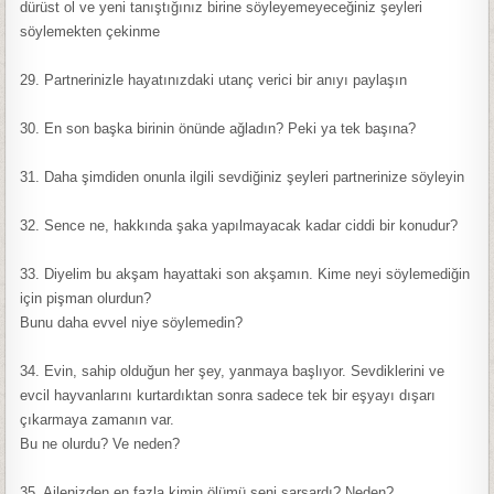
dürüst ol ve yeni tanıştığınız birine söyleyemeyeceğiniz şeyleri
söylemekten çekinme
29. Partnerinizle hayatınızdaki utanç verici bir anıyı paylaşın
30. En son başka birinin önünde ağladın? Peki ya tek başına?
31. Daha şimdiden onunla ilgili sevdiğiniz şeyleri partnerinize söyleyin
32. Sence ne, hakkında şaka yapılmayacak kadar ciddi bir konudur?
33. Diyelim bu akşam hayattaki son akşamın. Kime neyi söylemediğin
için pişman olurdun?
Bunu daha evvel niye söylemedin?
34. Evin, sahip olduğun her şey, yanmaya başlıyor. Sevdiklerini ve
evcil hayvanlarını kurtardıktan sonra sadece tek bir eşyayı dışarı
çıkarmaya zamanın var.
Bu ne olurdu? Ve neden?
35. Ailenizden en fazla kimin ölümü seni sarsardı? Neden?