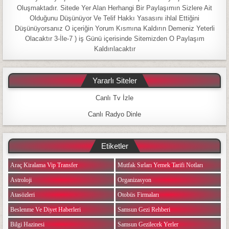
Oluşmaktadır. Sitede Yer Alan Herhangi Bir Paylaşımın Sizlere Ait
Olduğunu Düşünüyor Ve Telif Hakkı Yasasını ihlal Ettiğini
Düşünüyorsanız O içeriğin Yorum Kısmına Kaldırın Demeniz Yeterli
Olacaktır 3-İle-7 ) iş Günü içerisinde Sitemizden O Paylaşım
Kaldırılacaktır
Yararlı Siteler
Canlı Tv İzle
Canlı Radyo Dinle
Etiketler
Araç Kiralama Vip Transfer
Mutfak Sırları Yemek Tarifi Notları
Astroloji
Organizasyon
Atasözleri
Otobüs Firmaları
Beslenme Ve Diyet Haberleri
Samsun Gezi Rehberi
Bilgi Hazinesi
Samsun Gezilecek Yerler