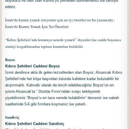
doyurucu ve hafif olan Kumru’yu yemeden dönmemenizi ise tavsiye
ederiz.
İzmir’de kumru yemek isteyenler için en iyi öneriler ise bu yazımızda :
İzmir’de Kumru Yemek İçin Yer Önerileri
“Kıbrıs Şehitleri’nde kumruyu nerede yemeli” diyenler i|se cadde boyunca
simitçi tezgahlarından taptaze kumruları bulabilir.
Boyoz
Kıbrıs Şehitleri Caddesi Boyoz
İzmir denilince akla ilk gelen lezzetlerden olan Boyoz; Alsancak Kıbrıs
Şehitleri’nde her köşe başından tutunda kafelere kadar bulunabilir bir
atıştırmalık. Kahvaltı olarak da tercih edebileceğiniz Boyoz’un en
iyisini Alsancak’ta ” Dostlar Fırını’ndaki sırayı bekleyerek
yiyebilirsiniz.“Boyoz’u en taze nerede bulabilirim” derseniz ise sabah
saatlerinde 5-6 gibi fırınlara koşmanız ise yeterli.
Sandiviç
Kıbrıs Şehitleri Caddesi Sandiviç