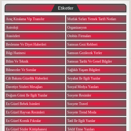
Etiketler
Araç Kiralama Vip Transfer
Mutfak Sırları Yemek Tarifi Notları
Astroloji
Organizasyon
Atasözleri
Otobüs Firmaları
Beslenme Ve Diyet Haberleri
Samsun Gezi Rehberi
Bilgi Hazinesi
Samsun Gezilecek Yerler
Bilim Ve Teknik
Samsun Tarihi Ve Genel Bilgiler
Bilmeceler Ve Sorular
Sağlıklı Yaşam Bilgileri
Cilt Bakımı Güzellik Haberleri
Seyahat Ile Ilgili Yazılar
Davetiye Sözleri Mesajları
Sosyal Medya Yazıları
Doğum Günü Ile Ilgili Yazılar
Sosyete Resimler
En Güzel Bebek Isimleri
Sosyete Travel
En Güzel Hayvan Resimleri
Sosyete Trend Moda
En Güzel Komik Fıkralar
Tatil Ile Ilgili Yazılar
En Güzel Sözler Kütüphanesi
Teklif Etme Yazıları