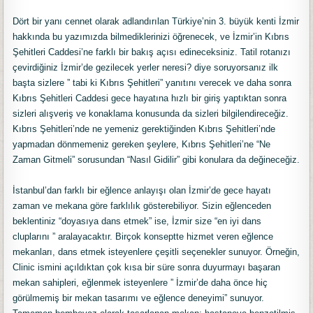
Dört bir yanı cennet olarak adlandırılan Türkiye’nin 3. büyük kenti İzmir
hakkında bu yazımızda bilmediklerinizi öğrenecek, ve İzmir’in Kıbrıs
Şehitleri Caddesi’ne farklı bir bakış açısı edineceksiniz. Tatil rotanızı
çevirdiğiniz İzmir’de gezilecek yerler neresi? diye soruyorsanız ilk
başta sizlere ” tabi ki Kıbrıs Şehitleri” yanıtını verecek ve daha sonra
Kıbrıs Şehitleri Caddesi gece hayatına hızlı bir giriş yaptıktan sonra
sizleri alışveriş ve konaklama konusunda da sizleri bilgilendireceğiz.
Kıbrıs Şehitleri’nde ne yemeniz gerektiğinden Kıbrıs Şehitleri’nde
yapmadan dönmemeniz gereken şeylere, Kıbrıs Şehitleri’ne “Ne
Zaman Gitmeli” sorusundan “Nasıl Gidilir” gibi konulara da değineceğiz.
İstanbul’dan farklı bir eğlence anlayışı olan İzmir’de gece hayatı
zaman ve mekana göre farklılık gösterebiliyor. Sizin eğlenceden
beklentiniz “doyasıya dans etmek” ise, İzmir size “en iyi dans
cluplarını ” aralayacaktır. Birçok konseptte hizmet veren eğlence
mekanları, dans etmek isteyenlere çeşitli seçenekler sunuyor. Örneğin,
Clinic ismini açıldıktan çok kısa bir süre sonra duyurmayı başaran
mekan sahipleri, eğlenmek isteyenlere ” İzmir’de daha önce hiç
görülmemiş bir mekan tasarımı ve eğlence deneyimi” sunuyor.