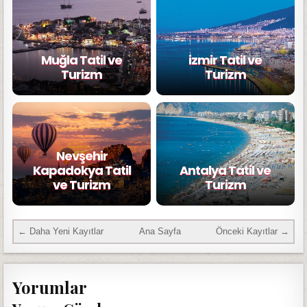
Muğla Tatil ve
izmir Tatil ve
Turizm
Turizm
Nevşehir
Kapadokya Tatil
Antalya Tatil ve
ve Turizm
Turizm
← Daha Yeni Kayıtlar
Ana Sayfa
Önceki Kayıtlar →
Yorumlar