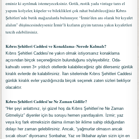
eminiz ki ayrılmak istemeyeceksiniz. Gotik, rustik yada vintage tarzı el
yapımı kolyeler, küpeler ve bileklikleri çok rahat bulabileceğiniz Kıbrıs
Şehitleri’nde butik mağazalarda bulunuyor. “İzmir’den anı olarak bir kıyafet
alalım” düşüncesindeyseniz İzmir’li kızların giyim tarzına yakın kıyafetleri
tercih edebilirsiniz.
Kıbrıs Şehitleri Caddesi ve Konaklama- Nerede Kalmalı?
Kıbrıs Şehitleri Caddesi’ne yakın olmak istiyorsanız konaklama
açısından birçok seçeneğinizin bulunduğunu söyleyebiliriz. Oda-
kahvaltı veren 3+ yıldızlı otellerde kalabileceğiniz gibi dilerseniz günlük
kiralık evlerde de kalabilirsiniz. İlan sitelerinde Kıbrıs Şehitleri Caddesi
günlük kiralık evler yazdığınızda birçok seçenek zaten sizleri bekliyor
olacaktır.
Kıbrıs Şehitleri Caddesi’ne Ne Zaman Gidilir?
“Her şeyi anlattınız, iyi güzel hoş da Kıbrıs Şehitleri’ne Ne Zaman
Gitmeliyiz” diyenler için bu soruyu hemen yanıtlayalım. İzmir; yaz
veya kış fark etmeksizin daima ılıman bir iklime sahip olduğundan
dolayı her zaman gelebilirsiniz. Ancak, “yağmurlar olmasın ancak
sıcak olsun” diyorsanız Sonbahar, Yaz ve İlkbahar ayları sizin için en