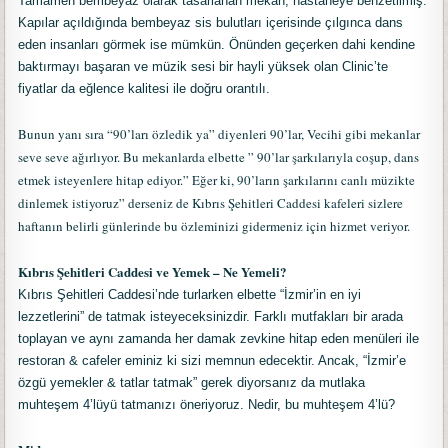
Tamamen bembeyaz olarak tasarlanan mekan; hastaneye benzetilmiş.
Kapılar açıldığında bembeyaz sis bulutları içerisinde çılgınca dans
eden insanları görmek ise mümkün. Önünden geçerken dahi kendine
baktırmayı başaran ve müzik sesi bir hayli yüksek olan Clinic’te
fiyatlar da eğlence kalitesi ile doğru orantılı.
Bunun yanı sıra “90’ları özledik ya” diyenleri 90’lar, Vecihi gibi mekanlar
seve seve ağırlıyor. Bu mekanlarda elbette ” 90’lar şarkılarıyla coşup, dans
etmek isteyenlere hitap ediyor.” Eğer ki, 90’ların şarkılarını canlı müzikte
dinlemek istiyoruz” derseniz de Kıbrıs Şehitleri Caddesi kafeleri sizlere
haftanın belirli günlerinde bu özleminizi gidermeniz için hizmet veriyor.
Kıbrıs Şehitleri Caddesi ve Yemek – Ne Yemeli?
Kıbrıs Şehitleri Caddesi’nde turlarken elbette “İzmir’in en iyi
lezzetlerini” de tatmak isteyeceksinizdir. Farklı mutfakları bir arada
toplayan ve aynı zamanda her damak zevkine hitap eden menüleri ile
restoran & cafeler eminiz ki sizi memnun edecektir. Ancak, “İzmir’e
özgü yemekler & tatlar tatmak” gerek diyorsanız da mutlaka
muhteşem 4’lüyü tatmanızı öneriyoruz. Nedir, bu muhteşem 4’lü?