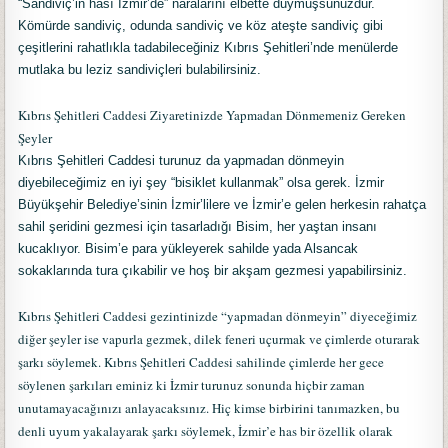
“Sandiviç’in hası İzmir’de” naralarını elbette duymuşsunuzdur.
Kömürde sandiviç, odunda sandiviç ve köz ateşte sandiviç gibi
çeşitlerini rahatlıkla tadabileceğiniz Kıbrıs Şehitleri’nde menülerde
mutlaka bu leziz sandiviçleri bulabilirsiniz.
Kıbrıs Şehitleri Caddesi Ziyaretinizde Yapmadan Dönmemeniz Gereken
Şeyler
Kıbrıs Şehitleri Caddesi turunuz da yapmadan dönmeyin
diyebileceğimiz en iyi şey “bisiklet kullanmak” olsa gerek. İzmir
Büyükşehir Belediye’sinin İzmir’lilere ve İzmir’e gelen herkesin rahatça
sahil şeridini gezmesi için tasarladığı Bisim, her yaştan insanı
kucaklıyor. Bisim’e para yükleyerek sahilde yada Alsancak
sokaklarında tura çıkabilir ve hoş bir akşam gezmesi yapabilirsiniz.
Kıbrıs Şehitleri Caddesi gezintinizde “yapmadan dönmeyin” diyeceğimiz
diğer şeyler ise vapurla gezmek, dilek feneri uçurmak ve çimlerde oturarak
şarkı söylemek. Kıbrıs Şehitleri Caddesi sahilinde çimlerde her gece
söylenen şarkıları eminiz ki İzmir turunuz sonunda hiçbir zaman
unutamayacağınızı anlayacaksınız. Hiç kimse birbirini tanımazken, bu
denli uyum yakalayarak şarkı söylemek, İzmir’e has bir özellik olarak