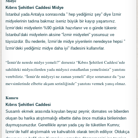
Midye
Kıbrıs Şehitleri Caddesi Midye
İstanbul yada Antalya sonrasında ” hep yediğimiz şey” diye İzmir
midyelerinin tadına bakmaz iseniz büyük bir kayıp yaşarsınız.
İzmir’deki midyelerin %90 günlük hazırlanır ve o günde tükenir.
İstanbul’daki midyelerin aksine “İzmir midyeleri” yosunsuz ve
tüysüzdür. Bu nedenle, İzmir’de midye yiyenlerin neredeyse hepsi ”
İzmir’deki yediğimiz midye daha iyi” ifadesini kullanırlar.
“İzmir’de nerede midye yemeli?” derseniz “Kıbrıs Şehitleri Caddesi’nde
sahildeki midyecilerden yada midyeci esnaflardan yemelisiniz” yanıtını
verebiliriz. “İzmir’de midyeyi ne zaman yemeli” diye sorarsanız da “yaz
mevsimlerinde elbette akşam serinliğinde” yanıtını vermek yanış olmaz.
Kumru
Kıbrıs Şehitleri Caddesi
Susamlı ekmek arasında koyulan beyaz peynir, domates ve biberden
oluşan bu harika atıştırmalığı elbette daha önce mutlaka birilerinden
duymuşsunuzdur. Genellikle ayran yada çay ile tüketilen Kumru;
İzmir’de hafif atıştırmalık ve kahvaltılık olarak tercih ediliyor. Oldukça